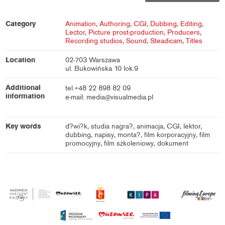
Category
Animation
,
Authoring
,
CGI
,
Dubbing
,
Editing
,
Lector
,
Picture prost-production
,
Producers
,
Recording studios
,
Sound
,
Steadicam
,
Titles
Location
02-703 Warszawa
ul. Bukowińska 10 lok.9
Additional
tel.+48 22 898 82 09
information
e-mail: media@visualmedia.pl
Key words
d?wi?k, studia nagra?, animacja, CGI, lektor,
dubbing, napisy, monta?, film korporacyjny, film
promocyjny, film szkoleniowy, dokument