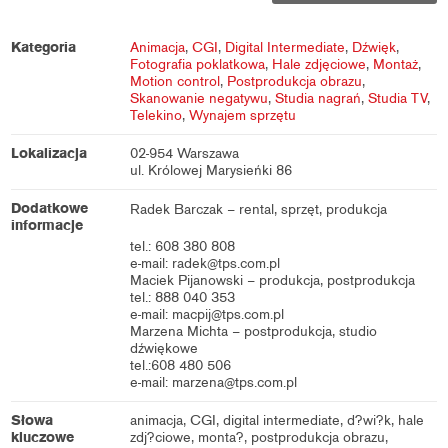
Kategoria
Animacja
,
CGI
,
Digital Intermediate
,
Dźwięk
,
Fotografia poklatkowa
,
Hale zdjęciowe
,
Montaż
,
Motion control
,
Postprodukcja obrazu
,
Skanowanie negatywu
,
Studia nagrań
,
Studia TV
,
Telekino
,
Wynajem sprzętu
Lokalizacja
02-954 Warszawa
ul. Królowej Marysieńki 86
Dodatkowe
Radek Barczak – rental, sprzęt, produkcja
informacje
tel.: 608 380 808
e-mail: radek@tps.com.pl
Maciek Pijanowski – produkcja, postprodukcja
tel.: 888 040 353
e-mail: macpij@tps.com.pl
Marzena Michta – postprodukcja, studio
dźwiękowe
tel.:608 480 506
e-mail: marzena@tps.com.pl
Słowa
animacja, CGI, digital intermediate, d?wi?k, hale
kluczowe
zdj?ciowe, monta?, postprodukcja obrazu,